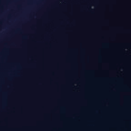
解决方案
关
市场食品安全风险检测预警解决方案
公司
食堂食品安全风险防控解决方案
发展
畜牧兽医智能化管理解决方案
荣誉
理）
农产品质量安全智慧管理解决方案
）
1
604-1室