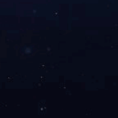
07室
yright © 2018-2023 米兰(中国) All Rights Reserved.
粤ICP备1300