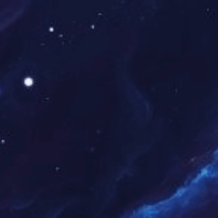
结果为阳性；反之，检测线（T）显色比质控线（C）深
果判定】
（-）：检测线（T）显色比质控线（C）深或者一样深
含氯霉素。
（+）：检测线（T）显色比质控线（C）浅或者检测线
或者等于检测限。
 ：质控线（C）不显色，可能是操作不当或者检测试纸
存条件及有效期】
30℃阴凉干燥处避光保存；有效期为12个月 (生产日期