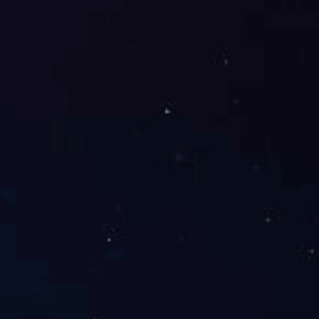
于我们
简介
品牌定位
历程
企业文化
资质
联系我们
公众号二维码