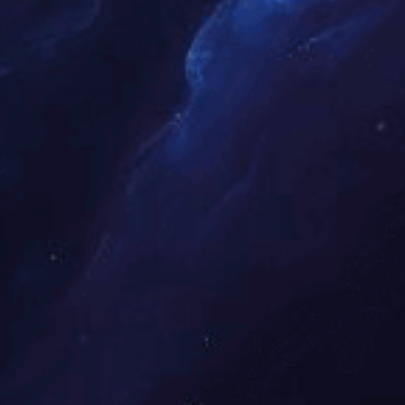
上一篇：孔雀石绿胶体金快速检测卡/试纸卡（组织）
下一篇：氯霉素胶体金快速检测卡/试纸卡（组织）
相关产品
孔雀石绿胶体金快速检测卡/试纸卡（组织）
孔雀石绿胶体金快速检测试纸卡（水样）