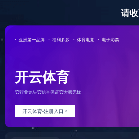
米兰web