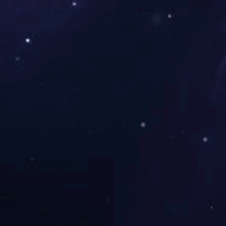
020-34697803
（广东省内）
13560169672
（全国市场-罗经
18688499269
（广州市-张经理
集团办公地址：广州市番禺区市新路新水坑段6号2栋50
佛山分公司：佛山市南海区桂城街道瀚天科技城B1区3号楼